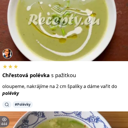
★★★
Chřestová
polévka
s pažitkou
oloupeme, nakrájíme na 2 cm špalíky a dáme vařit do
polévky
#Polévky
444