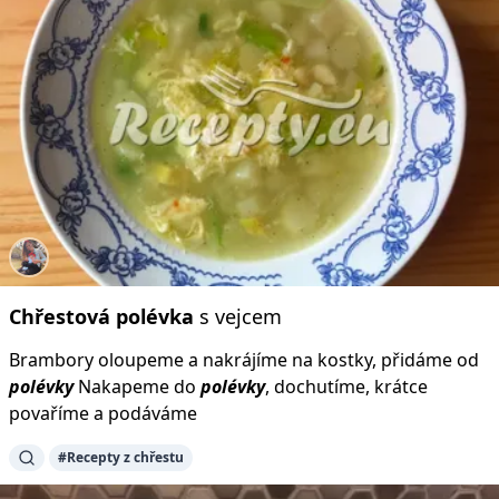
Chřestová
polévka
s vejcem
Brambory oloupeme a nakrájíme na kostky, přidáme od
polévky
Nakapeme do
polévky
, dochutíme, krátce
povaříme a podáváme
#Recepty z chřestu