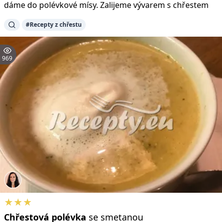
dáme do polévkové mísy. Zalijeme vývarem s chřestem
#Recepty z chřestu
969
★★★
Chřestová
polévka
se smetanou