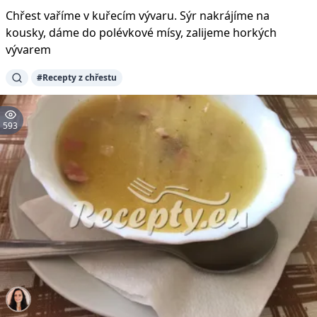
Chřest vaříme v kuřecím vývaru. Sýr nakrájíme na
kousky, dáme do polévkové mísy, zalijeme horkých
vývarem
#Recepty z chřestu
593