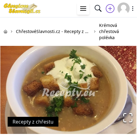
Krémová
ChřestovéSlavnosti.cz - Recepty z bílého a zeleného chřestu
chřestová
polévka
Recepty z chřestu