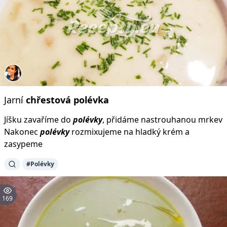
Jarní
chřestová
polévka
Jíšku zavaříme do
polévky
, přidáme nastrouhanou mrkev
Nakonec
polévky
rozmixujeme na hladký krém a
zasypeme
#Polévky
169