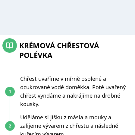
KRÉMOVÁ CHŘESTOVÁ
POLÉVKA
Chřest uvaříme v mírně osolené a
ocukrované vodě doměkka. Poté uvařený
chřest vyndáme a nakrájíme na drobné
kousky.
Uděláme si jíšku z másla a mouky a
zalijeme vývarem z chřestu a následně
kuřecím vývarem.