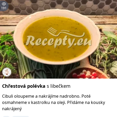
191
Chřestová
polévka
s libečkem
Cibuli oloupeme a nakrájíme nadrobno. Poté
osmahneme v kastrolku na oleji. Přidáme na kousky
nakrájený