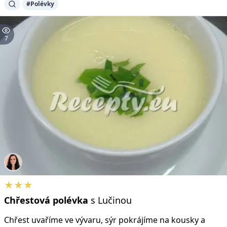
#Polévky
7
★★★
Chřestová
polévka
s Lučinou
Chřest uvaříme ve vývaru, sýr pokrájíme na kousky a