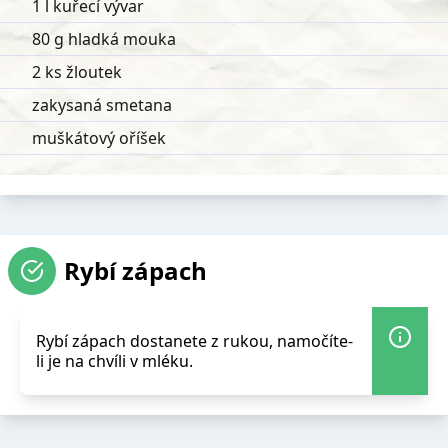
1 l kuřecí vývar
80 g hladká mouka
2 ks žloutek
zakysaná smetana
muškátový oříšek
Rybí zápach
Rybí zápach dostanete z rukou, namočíte-
li je na chvíli v mléku.