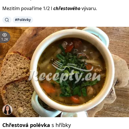
Mezitím povaříme 1/2 l
chřestového
vývaru.
#Polévky
1.2K
Chřestová
polévka
s hříbky