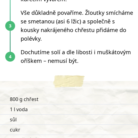
Vše důkladně povaříme. Žloutky smícháme
se smetanou (asi 6 lžic) a společně s
kousky nakrájeného chřestu přidáme do
polévky.
Dochutíme solí a dle libosti i muškátovým
oříškem – nemusí být.
800 g chřest
1 l voda
sůl
cukr