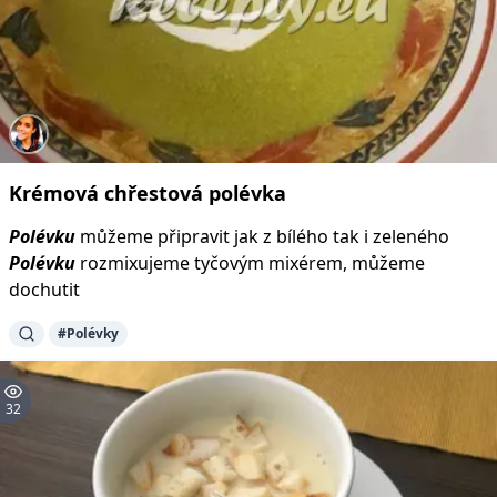
Krémová
chřestová
polévka
Polévku
můžeme připravit jak z bílého tak i zeleného
Polévku
rozmixujeme tyčovým mixérem, můžeme
dochutit
#Polévky
32