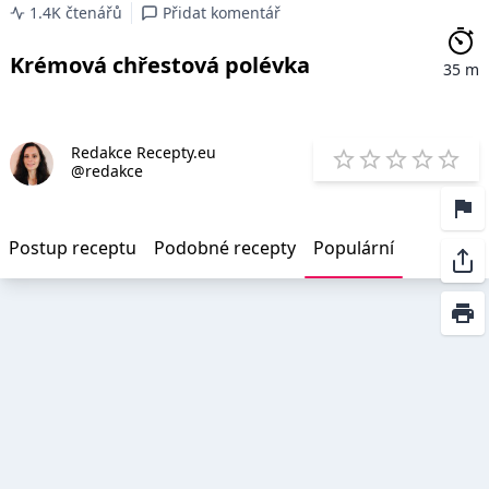
1.4K čtenářů
Přidat komentář
Krémová chřestová polévka
35 m
Redakce Recepty.eu
E
@redakce
1 Star
2 Stars
3 Stars
4 Star
5 St
Postup receptu
Podobné recepty
Populární