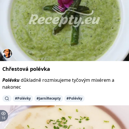
Chřestová
polévka
Polévku
důkladně rozmixujeme tyčovým mixérem a
nakonec
#Polévky
#JarníRecepty
#Polévky
16