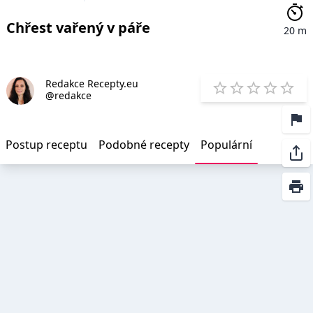
Chřest vařený v páře
20 m
Redakce Recepty.eu
E
@redakce
1 Star
2 Stars
3 Stars
4 Star
5 St
Postup receptu
Podobné recepty
Populární