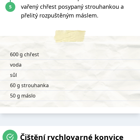
vařený chřest posypaný strouhankou a
přelitý rozpuštěným máslem.
600 g chřest
voda
sůl
60 g strouhanka
50 g máslo
Čištění rychlovarné konvice