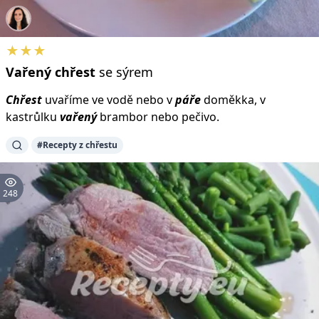
★★★
Vařený
chřest
se sýrem
Chřest
uvaříme ve vodě nebo v
páře
doměkka, v
kastrůlku
vařený
brambor nebo pečivo.
#Recepty z chřestu
248