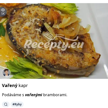
5K
Vařený
kapr
Podáváme s
vařenými
bramborami.
#Ryby