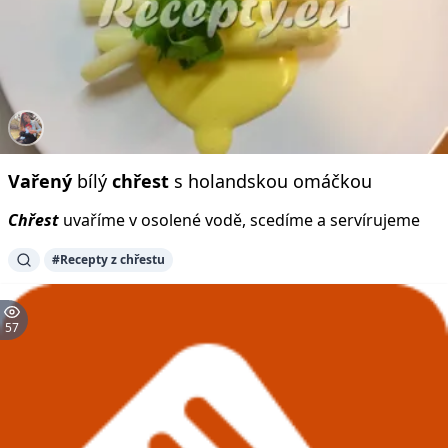
Vařený
bílý
chřest
s holandskou omáčkou
Chřest
uvaříme v osolené vodě, scedíme a servírujeme
#Recepty z chřestu
57