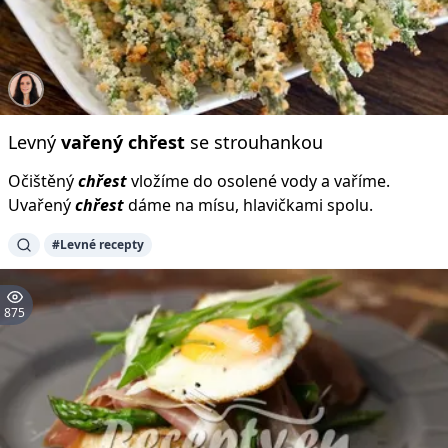
Levný
vařený
chřest
se strouhankou
Očištěný
chřest
vložíme do osolené vody a vaříme.
Uvařený
chřest
dáme na mísu, hlavičkami spolu.
#Levné recepty
875