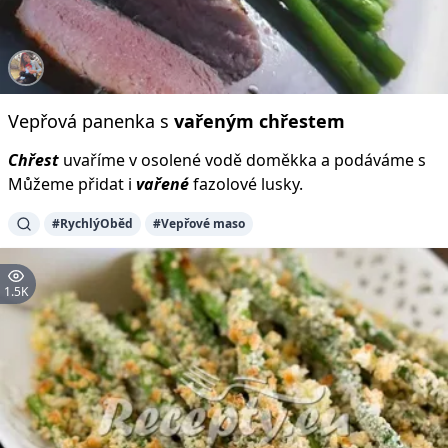
Vepřová panenka s
vařeným
chřestem
Chřest
uvaříme v osolené vodě doměkka a podáváme s
Můžeme přidat i
vařené
fazolové lusky.
#RychlýOběd
#Vepřové maso
1.5K