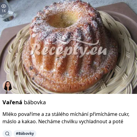
1K
Vařená
bábovka
Mléko povaříme a za stálého míchání přimícháme cukr,
máslo a kakao. Necháme chvilku vychladnout a poté
#Bábovky