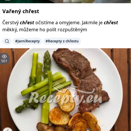
Vařený
chřest
Čerstvý
chřest
očistíme a omyjeme. Jakmile je
chřest
měkký, můžeme ho polít rozpuštěným
#JarníRecepty
#Recepty z chřestu
501