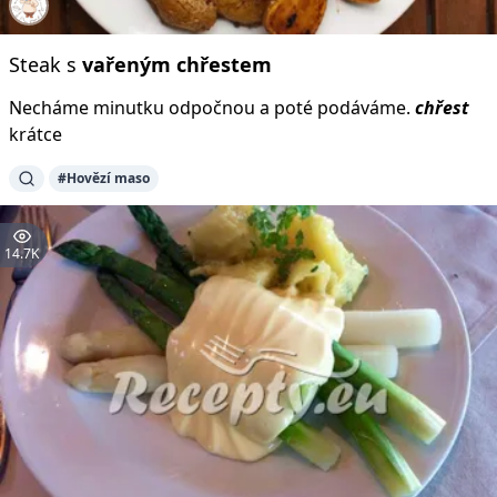
Steak s
vařeným
chřestem
Necháme minutku odpočnou a poté podáváme.
chřest
krátce
#Hovězí maso
14.7K