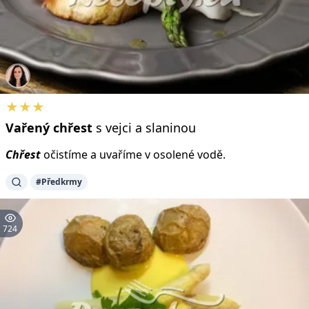
★★★
Vařený
chřest
s vejci a slaninou
Chřest
očistíme a uvaříme v osolené vodě.
#Předkrmy
724