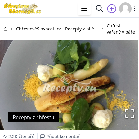
Chřest
ChřestovéSlavnosti.cz - Recepty z bílého a zeleného chřestu
vařený v páře
Recepty z chřestu
2.2K čtenářů
Přidat komentář