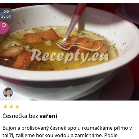
30.6K
1
★★★
Česnečka bez
vaření
Bujon a prolisovaný česnek spolu rozmačkáme přímo v
talíři, zalijeme horkou vodou a zamícháme. Podle