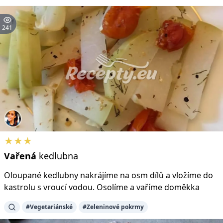
241
★★★
Vařená
kedlubna
Oloupané kedlubny nakrájíme na osm dílů a vložíme do
kastrolu s vroucí vodou. Osolíme a vaříme doměkka
#Vegetariánské
#Zeleninové pokrmy