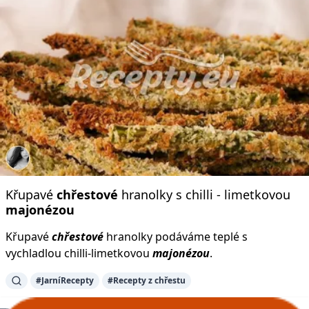
Křupavé
chřestové
hranolky s chilli - limetkovou
majonézou
Křupavé
chřestové
hranolky podáváme teplé s
vychladlou chilli-limetkovou
majonézou
.
#JarníRecepty
#Recepty z chřestu