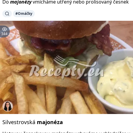
Do
majonézy
vmícháme utřený nebo prolisovaný česnek
#Omáčky
344
Silvestrovská
majonéza