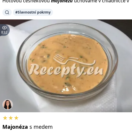
Hotovou česnekovou
majonézu
uchováme v chladničce v
#Slavnostní pokrmy
832
★★★
Majonéza
s medem