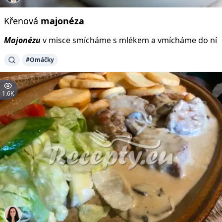
Křenová
majonéza
Majonézu
v misce smícháme s mlékem a vmícháme do ní
#Omáčky
1.6K