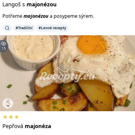
Langoš s
majonézou
Potřeme
majonézou
a posypeme sýrem.
#Tradiční
#Levné recepty
15
★★★
Pepřová
majonéza