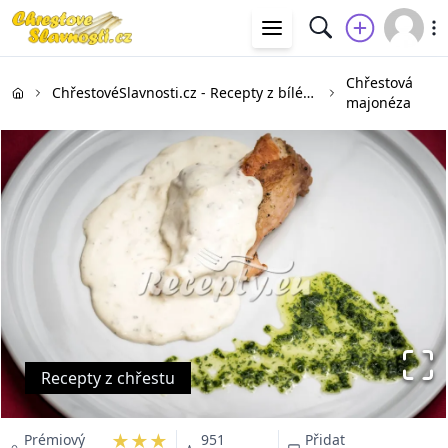
Chřestová
ChřestovéSlavnosti.cz - Recepty z bílého a zeleného chřestu
majonéza
Recepty z chřestu
★★★
Prémiový
951
Přidat