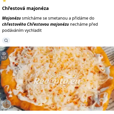
★
Chřestová
majonéza
Majonézu
smícháme se smetanou a přidáme do
chřestového
Chřestovou
majonézu
necháme před
podáváním vychladit
527