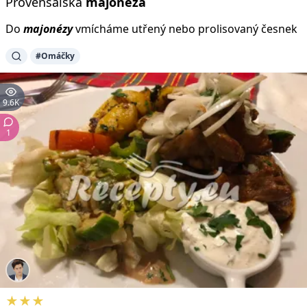
Provensálská
majonéza
Do
majonézy
vmícháme utřený nebo prolisovaný česnek
#Omáčky
9.6K
1
★★★