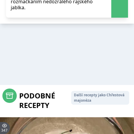
rozmačkáním nedozrálého rajského
jablka.
PODOBNÉ
Další recepty jako Chřestová
majonéza
RECEPTY
347