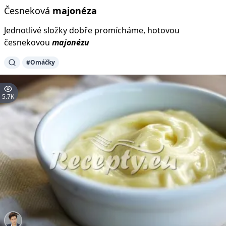
Česneková
majonéza
Jednotlivé složky dobře promícháme, hotovou
česnekovou
majonézu
#Omáčky
5.7K