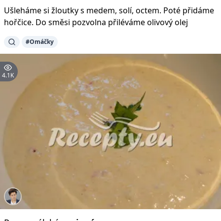
Ušleháme si žloutky s medem, solí, octem. Poté přidáme
hořčice. Do směsi pozvolna přiléváme olivový olej
#Omáčky
4.1K