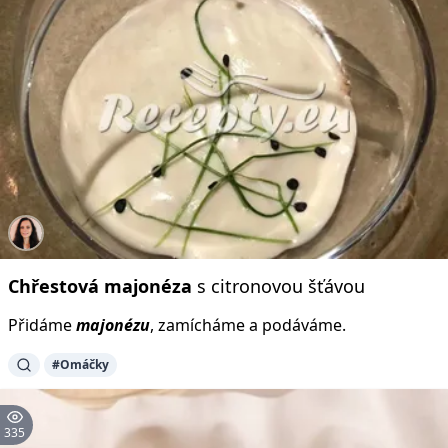
Chřestová
majonéza
s citronovou šťávou
Přidáme
majonézu
, zamícháme a podáváme.
#Omáčky
335