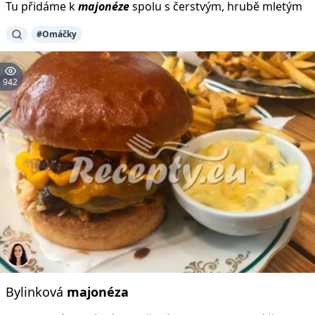
Tu přidáme k
majonéze
spolu s čerstvým, hrubě mletým
#Omáčky
942
Bylinková
majonéza