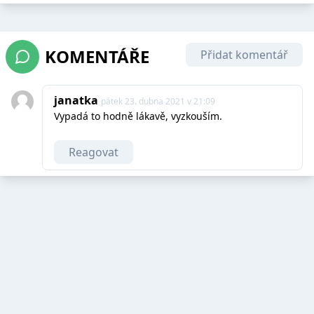
KOMENTÁŘE
Přidat komentář
janatka
pátek 23. dubna 2021 v 21:09
Vypadá to hodně lákavě, vyzkouším.
Reagovat