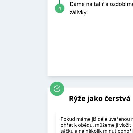
Dáme na talíř a ozdobím
zálivky.
Rýže jako čerstvá
Pokud máme již déle uvařenou rý
ohřát k obědu, můžeme ji vloži
sáčku a na několik minut ponoři