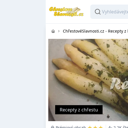
ChřestovéSlavnosti.cz - Recepty z
Recepty z chřestu
★★★
Prémiový obsah
2.2K čt