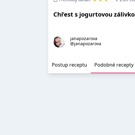
Chřest s jogurtovou zálivk
janapozarova
@janapozarova
Postup receptu
Podobné recepty