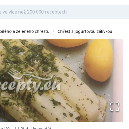
 bílého a zeleného chřestu
Chřest s jogurtovou zálivkou
enářů
Přidat komentář