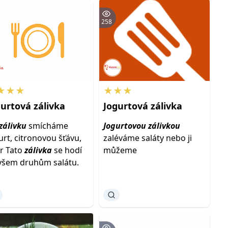
258
★★★
★★★
gurtová
zálivka
Jogurtová
zálivka
zálivku
smícháme
Jogurtovou
zálivkou
urt, citronovou šťávu,
zaléváme saláty nebo ji
r Tato
zálivka
se hodí
můžeme
všem druhům salátu.