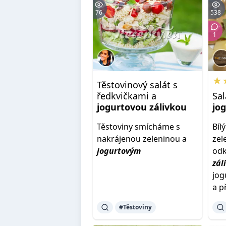
76
538
1
★
Těstovinový salát s
ředkvičkami a
Sal
jogurtovou
zálivkou
jo
Těstoviny smícháme s
Bíl
nakrájenou zeleninou a
zel
jogurtovým
odk
zál
jog
a p
#Těstoviny