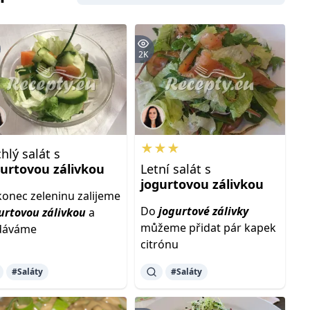
2K
★★★
hlý salát s
gurtovou
zálivkou
Letní salát s
jogurtovou
zálivkou
onec zeleninu zalijeme
Do
jogurtové
zálivky
urtovou
zálivkou
a
můžeme přidat pár kapek
dáváme
citrónu
#Saláty
#Saláty