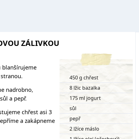
TOVOU ZÁLIVKOU
u blanšírujeme
 stranou.
450 g chřest
8 lžic bazalka
me nadrobno,
sůl a pepř.
175 ml jogurt
sůl
stujeme chřest asi 3
pepř
opepříme a zakápneme
2 lžíce máslo