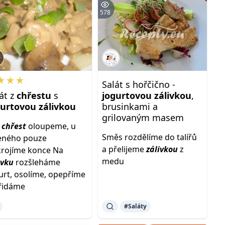
578
★★★
Salát s hořčično -
át z
chřestu
s
jogurtovou
zálivkou
,
gurtovou
zálivkou
brusinkami a
grilovaným masem
ý
chřest
oloupeme, u
Směs rozdělíme do talířů
eného pouze
a přelijeme
zálivkou
z
rojíme konce Na
medu
ivku
rozšleháme
urt, osolíme, opepříme
řidáme
#Saláty