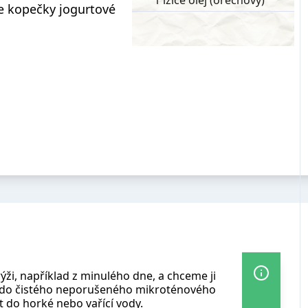
1 lžíce olej (ořechový)
e kopečky jogurtové
ži, například z minulého dne, a chceme ji
t do čistého neporušeného mikroténového
t do horké nebo vařící vody.