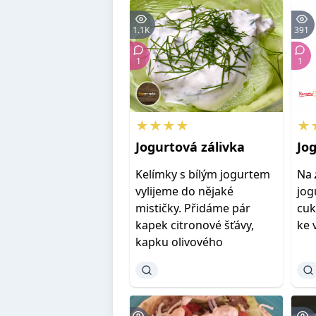
1.1K
391
1
1
★★★★
★
Jogurtová
zálivka
Jo
Kelímky s bílým jogurtem
Na
vylijeme do nějaké
jog
mističky. Přidáme pár
cuk
kapek citronové šťávy,
ke 
kapku olivového