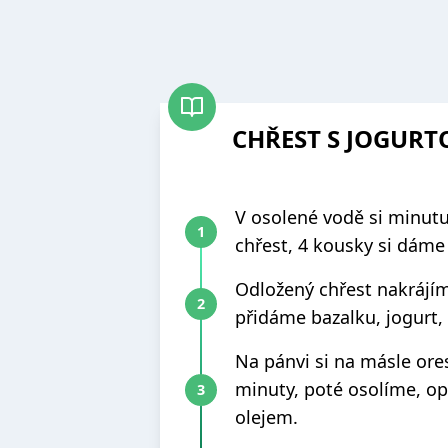
CHŘEST S JOGUR
V osolené vodě si minut
chřest, 4 kousky si dáme
Odložený chřest nakrájí
přidáme bazalku, jogurt, 
Na pánvi si na másle ore
minuty, poté osolíme, 
olejem.