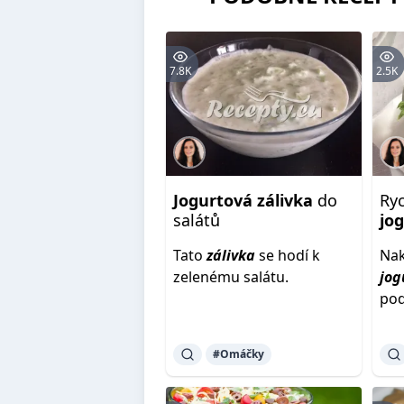
7.8K
2.5K
Jogurtová
zálivka
do
Ryc
salátů
jo
Tato
zálivka
se hodí k
Nak
zelenému salátu.
jog
po
#Omáčky