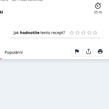
ou
25 m
Emp
Jak
hodnotíte
tento recept?
1 Star
2 Stars
3 Stars
4 Stars
5 Star
Populární